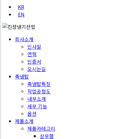
KR
EN
회사소개
인사말
연혁
인증서
오시는길
축냉탑
축냉탑특징
작업공정도
내부소개
세부 기능
옵션
제품소개
제품카테고리
상부형