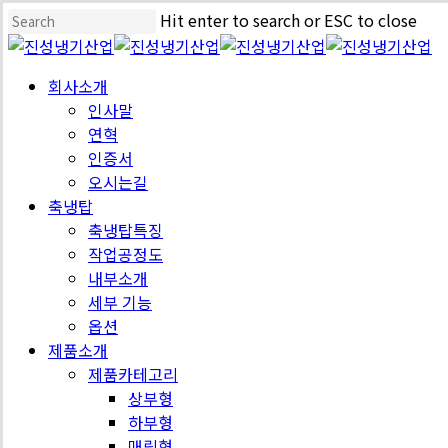
Skip
Hit enter to search or ESC to close
to
Close
main
Search
Menu
회사소개
content
인사말
연혁
인증서
오시는길
축냉탑
축냉탑특징
작업공정도
내부소개
세부 기능
옵션
제품소개
제품카테고리
상부형
하부형
매립형